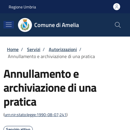
Salta al contenuto principale
Skip to footer content
Regione Umbria
Comune di Amelia
Briciole di pane
Home
/
Servizi
/
Autorizzazioni
/
Annullamento e archiviazione di una pratica
Annullamento e
archiviazione di una
pratica
(
urn:nir:stato:legge:1990-08-07;241
)
Servizio attivo