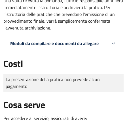
Una volta ricevuta la domanda, l'ufficio responsabile annullerà
immediatamente l'istruttoria e archivierà la pratica. Per
l’istruttoria delle pratiche che prevedono l'emissione di un
provvedimento finale, verrà semplicemente confermata
l'avvenuta archiviazione.
Moduli da compilare e documenti da allegare
Costi
Tipo di pagamento
Importo
La presentazione della pratica non prevede alcun
pagamento
Cosa serve
Per accedere al servizio, assicurati di avere: