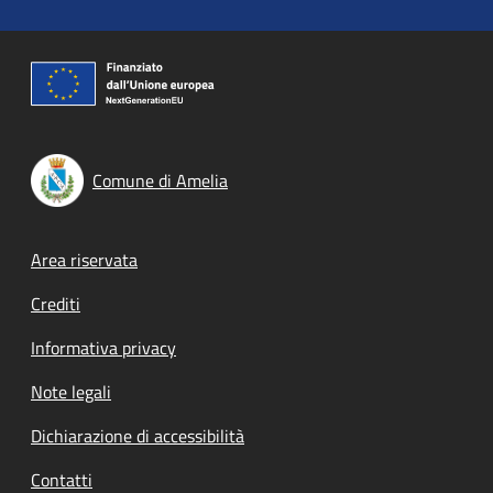
Comune di Amelia
Footer menu
Area riservata
Crediti
Informativa privacy
Note legali
Dichiarazione di accessibilità
Contatti