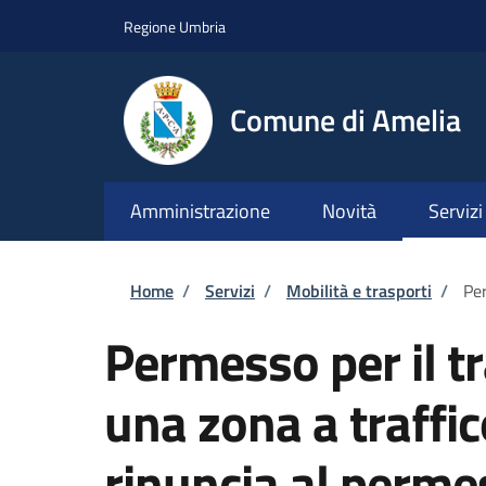
Salta al contenuto principale
Skip to footer content
Regione Umbria
Comune di Amelia
Amministrazione
Novità
Servizi
Briciole di pane
Home
/
Servizi
/
Mobilità e trasporti
/
Per
Permesso per il tr
una zona a traffic
rinuncia al perme