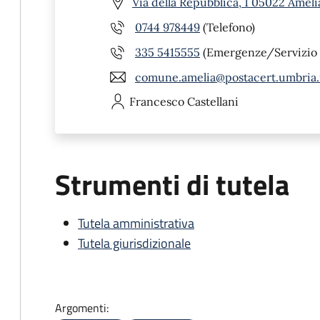
Via della Repubblica, 1 05022 Ameli
0744 978449
(Telefono)
335 5415555
(Emergenze/Servizio 
comune.amelia@postacert.umbria.
Francesco
Castellani
Strumenti di tutela
Tutela amministrativa
Tutela giurisdizionale
Argomenti: