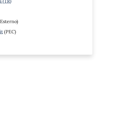
a (TR)
Esterno)
it
(PEC)