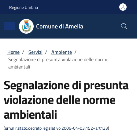
Salta al contenuto principale
Skip to footer content
Regione Umbria
Comune di Amelia
Briciole di pane
Home
/
Servizi
/
Ambiente
/
Segnalazione di presunta violazione delle norme
ambientali
Segnalazione di presunta
violazione delle norme
ambientali
(
urn:nir:stato:decreto.legislativo:2006-04-03;152~art133
)