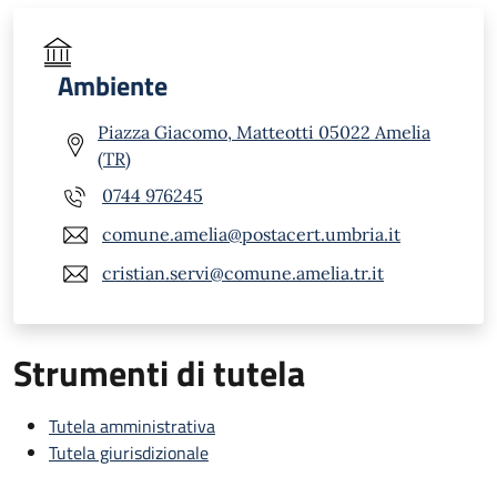
Ambiente
Piazza Giacomo, Matteotti 05022 Amelia
(TR)
0744 976245
comune.amelia@postacert.umbria.it
cristian.servi@comune.amelia.tr.it
Strumenti di tutela
Tutela amministrativa
Tutela giurisdizionale