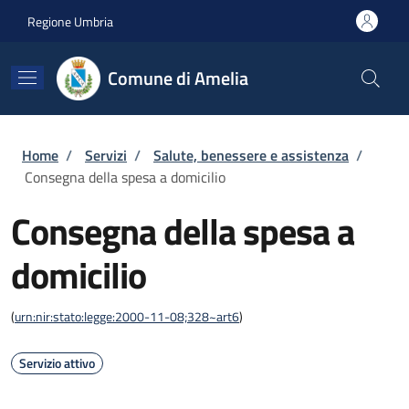
Salta al contenuto principale
Skip to footer content
Regione Umbria
Comune di Amelia
Briciole di pane
Home
/
Servizi
/
Salute, benessere e assistenza
/
Consegna della spesa a domicilio
Consegna della spesa a
domicilio
(
urn:nir:stato:legge:2000-11-08;328~art6
)
Servizio attivo