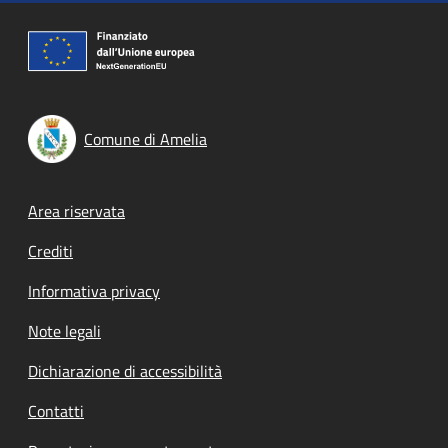
Comune di Amelia
Footer menu
Area riservata
Crediti
Informativa privacy
Note legali
Dichiarazione di accessibilità
Contatti