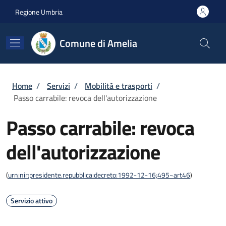
Salta al contenuto principale
Skip to footer content
Regione Umbria
Comune di Amelia
Briciole di pane
Home
/
Servizi
/
Mobilità e trasporti
/
Passo carrabile: revoca dell'autorizzazione
Passo carrabile: revoca
dell'autorizzazione
(
urn:nir:presidente.repubblica:decreto:1992-12-16;495~art46
)
Servizio attivo