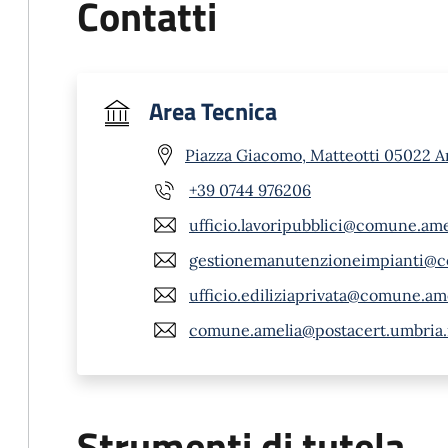
Contatti
Area Tecnica
Piazza Giacomo, Matteotti 05022 A
+39 0744 976206
ufficio.lavoripubblici@comune.amel
gestionemanutenzioneimpianti@co
ufficio.ediliziaprivata@comune.amel
comune.amelia@postacert.umbria.
Strumenti di tutela