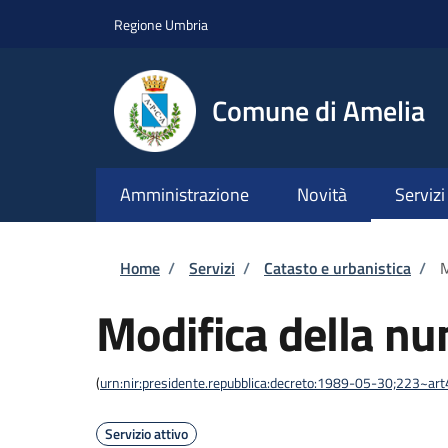
Salta al contenuto principale
Skip to footer content
Regione Umbria
Comune di Amelia
Amministrazione
Novità
Servizi
Briciole di pane
Home
/
Servizi
/
Catasto e urbanistica
/
M
Modifica della nu
(
urn:nir:presidente.repubblica:decreto:1989-05-30;223~ar
Servizio attivo