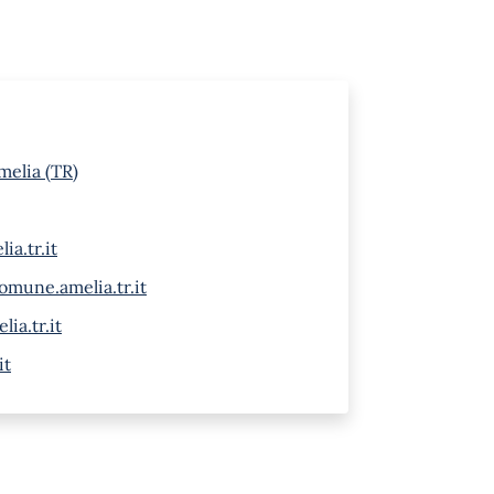
melia (TR)
ia.tr.it
mune.amelia.tr.it
ia.tr.it
it