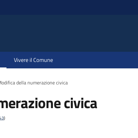
Vivere il Comune
odifica della numerazione civica
merazione civica
t43
)