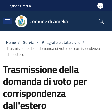
Salta al contenuto principale
Skip to footer content
Regione Umbria
Comune di Amelia
Briciole di pane
Home
/
Servizi
/
Anagrafe e stato civile
/
Trasmissione della domanda di voto per corrispondenza
dall'estero
Trasmissione della
domanda di voto per
corrispondenza
dall'estero