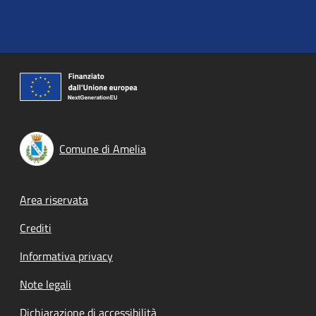
Comune di Amelia
Footer menu
Area riservata
Crediti
Informativa privacy
Note legali
Dichiarazione di accessibilità