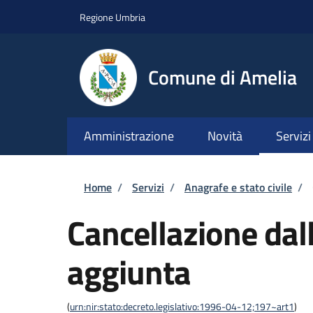
Salta al contenuto principale
Skip to footer content
Regione Umbria
Comune di Amelia
Amministrazione
Novità
Servizi
Briciole di pane
Home
/
Servizi
/
Anagrafe e stato civile
/
Cancellazione dall
aggiunta
(
urn:nir:stato:decreto.legislativo:1996-04-12;197~art1
)