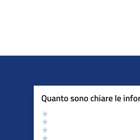
Quanto sono chiare le info
Valutazione
Valuta 5 stelle su 5
Valuta 4 stelle su 5
Valuta 3 stelle su 5
Valuta 2 stelle su 5