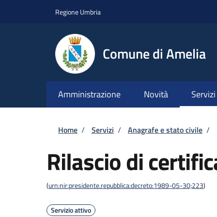
Salta al contenuto principale
Skip to footer content
Regione Umbria
Comune di Amelia
Amministrazione
Novità
Servizi
Briciole di pane
Home
/
Servizi
/
Anagrafe e stato civile
/
Rilascio di certific
(
urn:nir:presidente.repubblica:decreto:1989-05-30;223
)
Servizio attivo