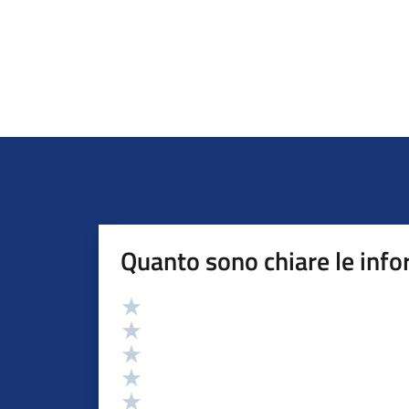
Quanto sono chiare le info
Valutazione
Valuta 5 stelle su 5
Valuta 4 stelle su 5
Valuta 3 stelle su 5
Valuta 2 stelle su 5
Valuta 1 stelle su 5