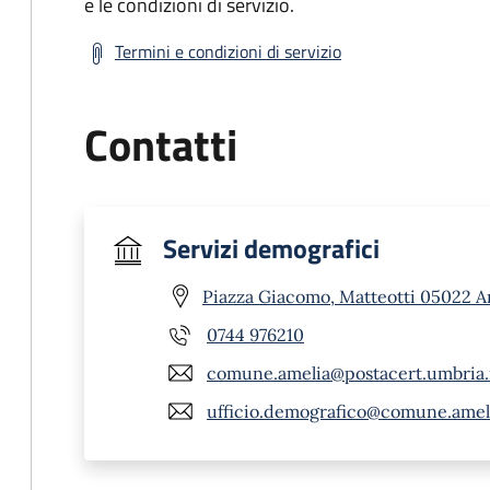
e le condizioni di servizio.
Termini e condizioni di servizio
Contatti
Servizi demografici
Piazza Giacomo, Matteotti 05022 A
0744 976210
comune.amelia@postacert.umbria.
ufficio.demografico@comune.amelia