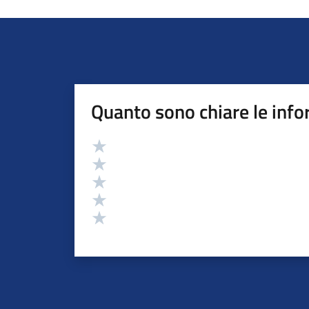
Quanto sono chiare le info
Valutazione
Valuta 5 stelle su 5
Valuta 4 stelle su 5
Valuta 3 stelle su 5
Valuta 2 stelle su 5
Valuta 1 stelle su 5