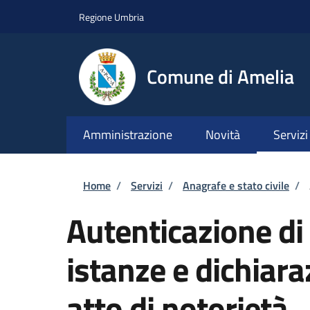
Salta al contenuto principale
Skip to footer content
Regione Umbria
Comune di Amelia
Amministrazione
Novità
Servizi
Briciole di pane
Home
/
Servizi
/
Anagrafe e stato civile
/
Autenticazione di 
istanze e dichiara
atto di notorietà