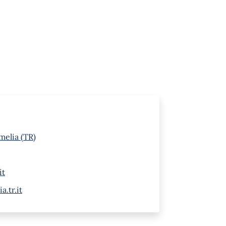
melia (TR)
it
.tr.it