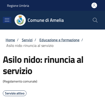
Salta al contenuto principale
Skip to footer content
Regione Umbria
Comune di Amelia
Briciole di pane
Home
/
Servizi
/
Educazione e formazione
/
Asilo nido: rinuncia al servizio
Asilo nido: rinuncia al
servizio
(Regolamento comunale)
Servizio attivo