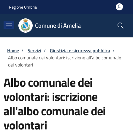
Salta al contenuto principale
Skip to footer content
Regione Umbria
Comune di Amelia
Briciole di pane
Home
/
Servizi
/
Giustizia e sicurezza pubblica
/
Albo comunale dei volontari: iscrizione all'albo comunale
dei volontari
Albo comunale dei
volontari: iscrizione
all'albo comunale dei
volontari