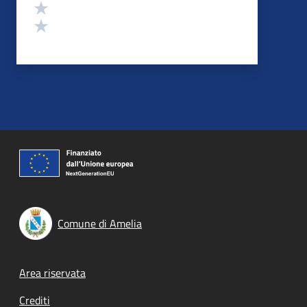
Valuta 2 stelle su 5
Valuta 1 stelle su 5
Comune di Amelia
Footer menu
Area riservata
Crediti