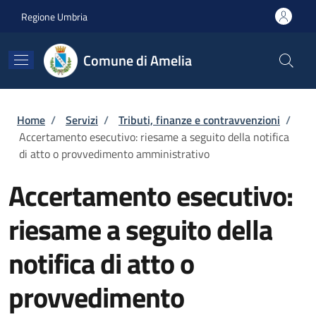
Salta al contenuto principale
Skip to footer content
Regione Umbria
Comune di Amelia
Briciole di pane
Home
/
Servizi
/
Tributi, finanze e contravvenzioni
/
Accertamento esecutivo: riesame a seguito della notifica
di atto o provvedimento amministrativo
Accertamento esecutivo:
riesame a seguito della
notifica di atto o
provvedimento