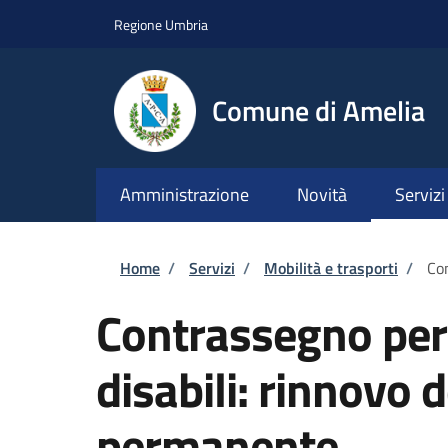
Salta al contenuto principale
Skip to footer content
Regione Umbria
Comune di Amelia
Amministrazione
Novità
Servizi
Briciole di pane
Home
/
Servizi
/
Mobilità e trasporti
/
Con
Contrassegno per v
disabili: rinnovo
permanente