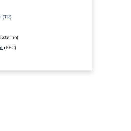
a (TR)
Esterno)
it
(PEC)