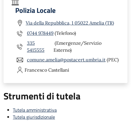
Polizia Locale
Via della Repubblica, 1 05022 Amelia (TR)
0744 978449
(Telefono)
335
(Emergenze/Servizio
5415555
Esterno)
comune.amelia@postacert.umbria.it
(PEC)
Francesco
Castellani
Strumenti di tutela
Tutela amministrativa
Tutela giurisdizionale