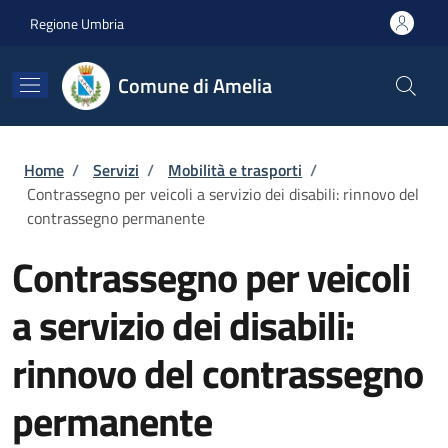
Salta al contenuto principale
Skip to footer content
Regione Umbria
Comune di Amelia
Briciole di pane
Home
/
Servizi
/
Mobilità e trasporti
/
Contrassegno per veicoli a servizio dei disabili: rinnovo del
contrassegno permanente
Contrassegno per veicoli
a servizio dei disabili:
rinnovo del contrassegno
permanente