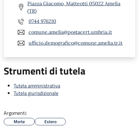
Piazza Giacomo, Matteotti 05022 Amelia
(TR)
0744 976210
comune.amelia@postacert.umbria.it
ufficio.demografico@comune.amelia.tr.it
Strumenti di tutela
Tutela amministrativa
Tutela giurisdizionale
Argomenti:
Morte
Estero