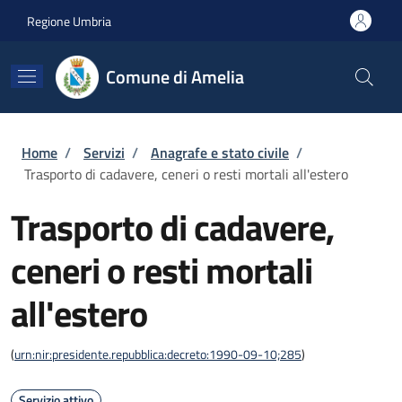
Salta al contenuto principale
Skip to footer content
Regione Umbria
Comune di Amelia
Briciole di pane
Home
/
Servizi
/
Anagrafe e stato civile
/
Trasporto di cadavere, ceneri o resti mortali all'estero
Trasporto di cadavere,
ceneri o resti mortali
all'estero
(
urn:nir:presidente.repubblica:decreto:1990-09-10;285
)
Servizio attivo