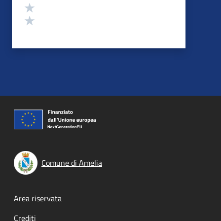
Valuta 2 stelle su 5
Valuta 1 stelle su 5
Comune di Amelia
Footer menu
Area riservata
Crediti