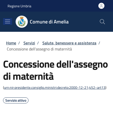
Salta al contenuto principale
Skip to footer content
Regione Umbria
Comune di Amelia
Briciole di pane
Home
/
Servizi
/
Salute, benessere e assistenza
/
Concessione dell'assegno di maternità
Concessione dell'assegno
di maternità
(
urn:nir:presidente.consiglio.ministri:decreto:2000-12-21;452~art13
)
Servizio attivo