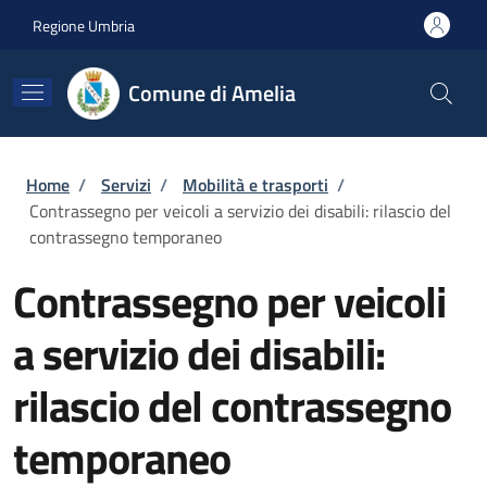
Salta al contenuto principale
Skip to footer content
Regione Umbria
Comune di Amelia
Briciole di pane
Home
/
Servizi
/
Mobilità e trasporti
/
Contrassegno per veicoli a servizio dei disabili: rilascio del
contrassegno temporaneo
Contrassegno per veicoli
a servizio dei disabili:
rilascio del contrassegno
temporaneo