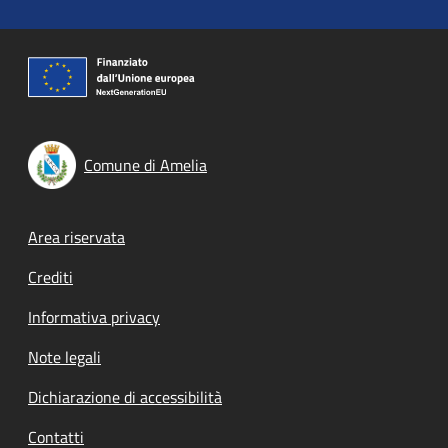
Comune di Amelia
Footer menu
Area riservata
Crediti
Informativa privacy
Note legali
Dichiarazione di accessibilità
Contatti