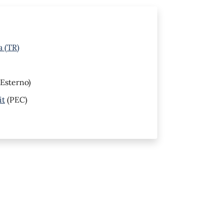
a (TR)
Esterno)
it
(PEC)