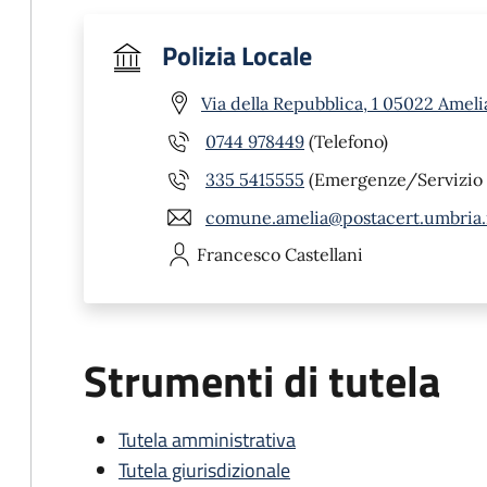
Polizia Locale
Via della Repubblica, 1 05022 Ameli
0744 978449
(Telefono)
335 5415555
(Emergenze/Servizio 
comune.amelia@postacert.umbria.
Francesco
Castellani
Strumenti di tutela
Tutela amministrativa
Tutela giurisdizionale