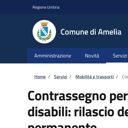
Salta al contenuto principale
Skip to footer content
Regione Umbria
Comune di Amelia
Amministrazione
Novità
Servizi
Briciole di pane
Home
/
Servizi
/
Mobilità e trasporti
/
Con
Contrassegno per v
disabili: rilascio
permanente