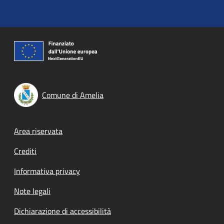
Comune di Amelia
Footer menu
Area riservata
Crediti
Informativa privacy
Note legali
Dichiarazione di accessibilità