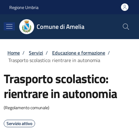
Salta al contenuto principale
Skip to footer content
Regione Umbria
Comune di Amelia
Briciole di pane
Home
/
Servizi
/
Educazione e formazione
/
Trasporto scolastico: rientrare in autonomia
Trasporto scolastico:
rientrare in autonomia
(Regolamento comunale)
Servizio attivo