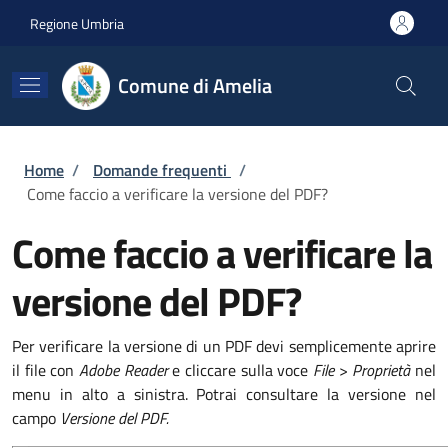
Salta al contenuto principale
Skip to footer content
Regione Umbria
Comune di Amelia
Briciole di pane
Home
/
Domande frequenti
/
Come faccio a verificare la versione del PDF?
Come faccio a verificare la
versione del PDF?
Per verificare la versione di un PDF devi semplicemente aprire
il file con
Adobe Reader
e cliccare sulla voce
File
>
Proprietà
nel
menu in alto a sinistra. Potrai consultare la versione nel
campo
Versione del PDF.