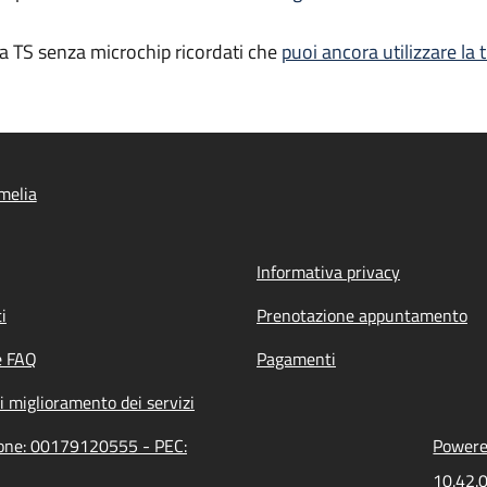
va TS senza microchip ricordati che
puoi ancora utilizzare la
melia
Informativa privacy
i
Prenotazione appuntamento
e FAQ
Pagamenti
i miglioramento dei servizi
zione: 00179120555 - PEC:
Powered
10.42.0