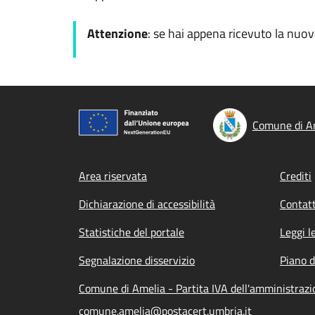
Attenzione
: se hai appena ricevuto la nuo
Comune di A
Footer menu
Area riservata
Crediti
Dichiarazione di accessibilità
Contatt
Statistiche del portale
Leggi l
Segnalazione disservizio
Piano d
Comune di Amelia - Partita IVA dell'amministra
comune.amelia@postacert.umbria.it