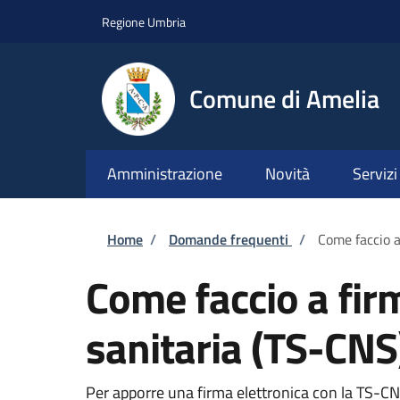
Salta al contenuto principale
Skip to footer content
Regione Umbria
Comune di Amelia
Amministrazione
Novità
Servizi
Briciole di pane
Home
/
Domande frequenti
/
Come faccio a
Come faccio a fir
sanitaria (TS-CNS
Per apporre una firma elettronica con la TS-CNS