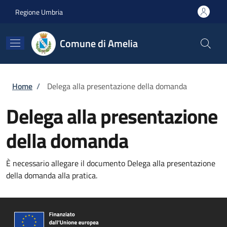
Salta al contenuto principale
Skip to footer content
Regione Umbria
Comune di Amelia
Briciole di pane
Home
/
Delega alla presentazione della domanda
Delega alla presentazione
della domanda
È necessario allegare il documento Delega alla presentazione
della domanda alla pratica.