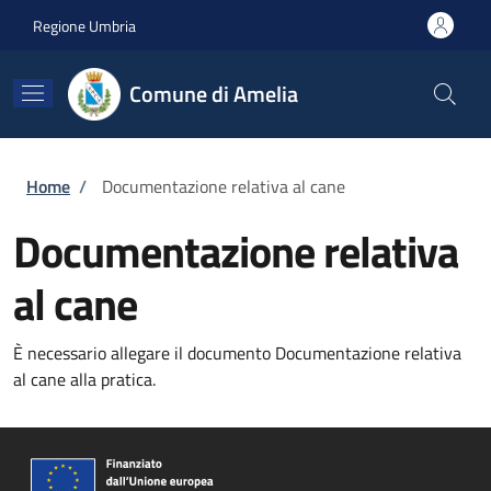
Salta al contenuto principale
Skip to footer content
Regione Umbria
Comune di Amelia
Briciole di pane
Home
/
Documentazione relativa al cane
Documentazione relativa
al cane
È necessario allegare il documento Documentazione relativa
al cane alla pratica.