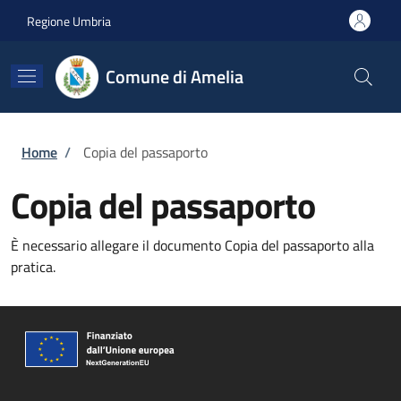
Salta al contenuto principale
Skip to footer content
Regione Umbria
Comune di Amelia
Briciole di pane
Home
/
Copia del passaporto
Copia del passaporto
È necessario allegare il documento Copia del passaporto alla
pratica.