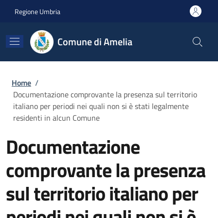
Salta al contenuto principale
Skip to footer content
Regione Umbria
Comune di Amelia
Briciole di pane
Home
/
Documentazione comprovante la presenza sul territorio
italiano per periodi nei quali non si è stati legalmente
residenti in alcun Comune
Documentazione
comprovante la presenza
sul territorio italiano per
periodi nei quali non si è