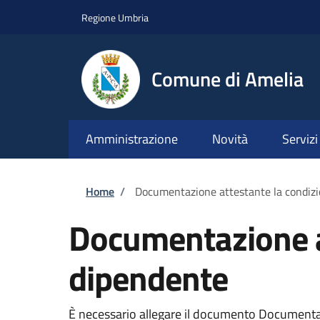
Salta al contenuto principale
Skip to footer content
Regione Umbria
Comune di Amelia
Amministrazione
Novità
Servizi
Briciole di pane
Home
/
Documentazione attestante la condizi
Documentazione at
dipendente
È necessario allegare il documento Documentazi