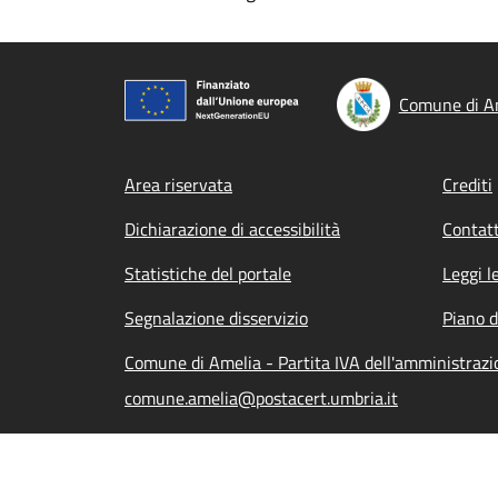
Comune di A
Footer menu
Area riservata
Crediti
Dichiarazione di accessibilità
Contatt
Statistiche del portale
Leggi l
Segnalazione disservizio
Piano d
Comune di Amelia - Partita IVA dell'amministra
comune.amelia@postacert.umbria.it