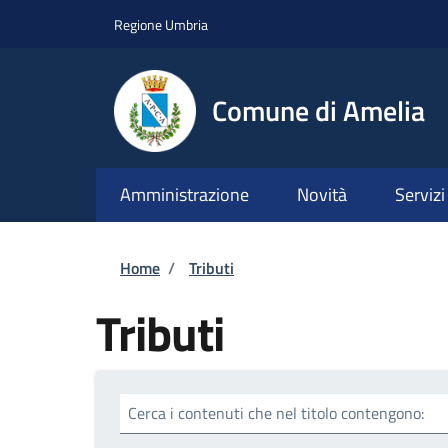
Salta al contenuto principale
Skip to footer content
Regione Umbria
Comune di Amelia
Amministrazione
Novità
Servizi
Briciole di pane
Home
/
Tributi
Tributi
Cerca i contenuti che nel titolo contengono: