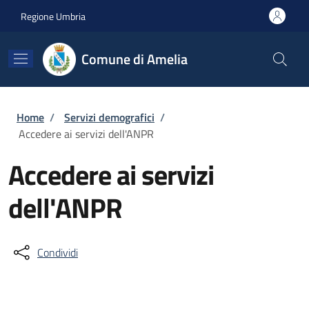
Salta al contenuto principale
Skip to footer content
Regione Umbria
Comune di Amelia
Briciole di pane
Home
/
Servizi demografici
/
Accedere ai servizi dell'ANPR
Accedere ai servizi
dell'ANPR
Condividi