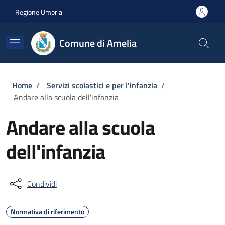
Salta al contenuto principale
Skip to footer content
Regione Umbria
Comune di Amelia
Briciole di pane
Home
/
Servizi scolastici e per l'infanzia
/
Andare alla scuola dell'infanzia
Andare alla scuola
dell'infanzia
Condividi
Normativa di riferimento