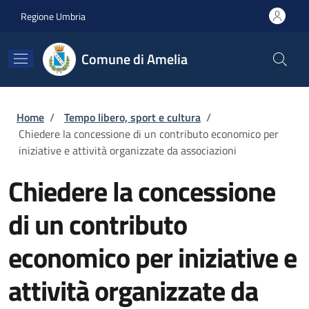
Salta al contenuto principale
Skip to footer content
Regione Umbria
Comune di Amelia
Briciole di pane
Home
/
Tempo libero, sport e cultura
/
Chiedere la concessione di un contributo economico per
iniziative e attività organizzate da associazioni
Chiedere la concessione
di un contributo
economico per iniziative e
attività organizzate da