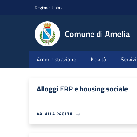
Salta al contenuto principale
Skip to footer content
Regione Umbria
Comune di Amelia
Amministrazione
Novità
Servizi
Alloggi ERP e housing sociale
VAI ALLA PAGINA