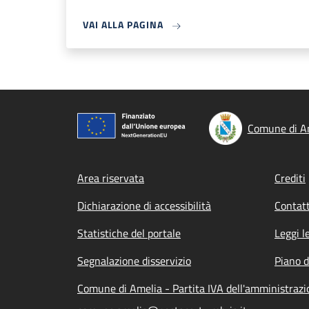
VAI ALLA PAGINA
Comune di A
Footer menu
Area riservata
Crediti
Dichiarazione di accessibilità
Contatt
Statistiche del portale
Leggi l
Segnalazione disservizio
Piano d
Comune di Amelia - Partita IVA dell'amministra